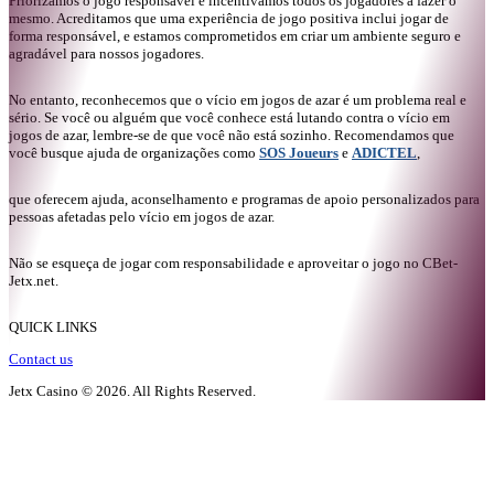
Priorizamos o jogo responsável e incentivamos todos os jogadores a fazer o
mesmo. Acreditamos que uma experiência de jogo positiva inclui jogar de
forma responsável, e estamos comprometidos em criar um ambiente seguro e
agradável para nossos jogadores.
No entanto, reconhecemos que o vício em jogos de azar é um problema real e
sério. Se você ou alguém que você conhece está lutando contra o vício em
jogos de azar, lembre-se de que você não está sozinho. Recomendamos que
você busque ajuda de organizações como
SOS Joueurs
e
ADICTEL
,
que oferecem ajuda, aconselhamento e programas de apoio personalizados para
pessoas afetadas pelo vício em jogos de azar.
Não se esqueça de jogar com responsabilidade e aproveitar o jogo no CBet-
Jetx.net.
QUICK LINKS
Contact us
Jetx Casino
©
2026
.
All Rights Reserved
.