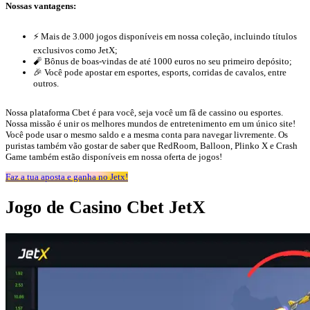
Nossas vantagens:
⚡ Mais de 3.000 jogos disponíveis em nossa coleção, incluindo títulos
exclusivos como JetX;
🧨 Bônus de boas-vindas de até 1000 euros no seu primeiro depósito;
🎉 Você pode apostar em esportes, esports, corridas de cavalos, entre
outros.
Nossa plataforma Cbet é para você, seja você um fã de cassino ou esportes.
Nossa missão é unir os melhores mundos de entretenimento em um único site!
Você pode usar o mesmo saldo e a mesma conta para navegar livremente. Os
puristas também vão gostar de saber que RedRoom, Balloon, Plinko X e Crash
Game também estão disponíveis em nossa oferta de jogos!
Faz a tua aposta e ganha no Jetx!
Jogo de Casino Cbet JetX