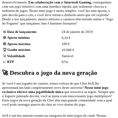
desenvolvimento.
Em colaboração com a Smartsoft Gaming
, conseguimos
criar um jogo intuitivo com uma interface rápida, que realmente chocou a
indústria de jogos. Nosso mini-jogo é muito simples: você faz uma aposta, o
jato decola para o céu, e você deve retirar o dinheiro antes que ele exploda!
Desde o seu lançamento, muitos editores e cassinos têm tentado imitar o "Jogo
do Foguete" que lançamos. Isso é bastante lisonjeiro!
📅
Data de lançamento
24 de janeiro de 2019
🟢
Aposta mínima
0,10 €
🔴
Aposta máxima
100 €
🏆
Ganho máximo
10 000 €
🚀
Volatilidade
Variável
📈
RTP
97%
🚀 Descubra o jogo da nova geração
Se você é um jogador de cassino, temos certeza de que Cbet JetX lhe
apresentará um lado completamente novo deste universo!
Nosso mini-jogo
exclusivo oferece uma jogabilidade única
que reescreve as regras. Sempre que
o foguete prateado decola, você se junta a um emocionante jogo multiplayer!
Estes jogos da nova geração da Cbet têm uma grande comunidade com a qual
você pode interagir através do chat ao vivo dentro do jogo.
JetX é um dos maiores nomes na categoria de mini-jogos de crash. Nossas