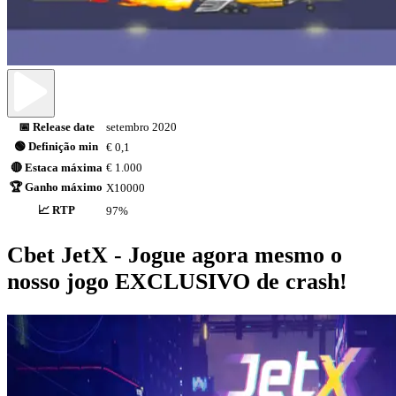
📅 Release date
setembro 2020
🟢 Definição min
€ 0,1
🔴 Estaca máxima
€ 1.000
🏆 Ganho máximo
X10000
📈 RTP
97%
Cbet JetX - Jogue agora mesmo o
nosso jogo EXCLUSIVO de crash!