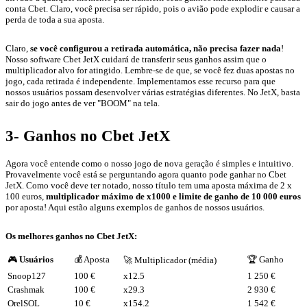
conta Cbet. Claro, você precisa ser rápido, pois o avião pode explodir e causar a
perda de toda a sua aposta.
Claro,
se você configurou a retirada automática, não precisa fazer nada
!
Nosso software Cbet JetX cuidará de transferir seus ganhos assim que o
multiplicador alvo for atingido. Lembre-se de que, se você fez duas apostas no
jogo, cada retirada é independente. Implementamos esse recurso para que
nossos usuários possam desenvolver várias estratégias diferentes. No JetX, basta
sair do jogo antes de ver "BOOM" na tela.
3- Ganhos no Cbet JetX
Agora você entende como o nosso jogo de nova geração é simples e intuitivo.
Provavelmente você está se perguntando agora quanto pode ganhar no Cbet
JetX. Como você deve ter notado, nosso título tem uma aposta máxima de 2 x
100 euros,
multiplicador máximo de x1000 e limite de ganho de 10 000 euros
por aposta! Aqui estão alguns exemplos de ganhos de nossos usuários.
Os melhores ganhos no Cbet JetX:
🎮
Usuários
💰 Aposta
🏆 Ganho
🚀 Multiplicador (média)
Snoop127
100 €
x12.5
1 250 €
Crashmak
100 €
x29.3
2 930 €
OrelSOL
10 €
x154.2
1 542 €