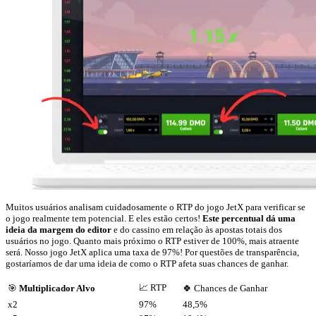
Muitos usuários analisam cuidadosamente o RTP do jogo JetX para verificar se
o jogo realmente tem potencial. E eles estão certos!
Este percentual dá uma
ideia da margem do editor
e do cassino em relação às apostas totais dos
usuários no jogo. Quanto mais próximo o RTP estiver de 100%, mais atraente
será. Nosso jogo JetX aplica uma taxa de 97%! Por questões de transparência,
gostaríamos de dar uma ideia de como o RTP afeta suas chances de ganhar.
📈 RTP
🎯
Multiplicador Alvo
🍀 Chances de Ganhar
x2
97%
48,5%