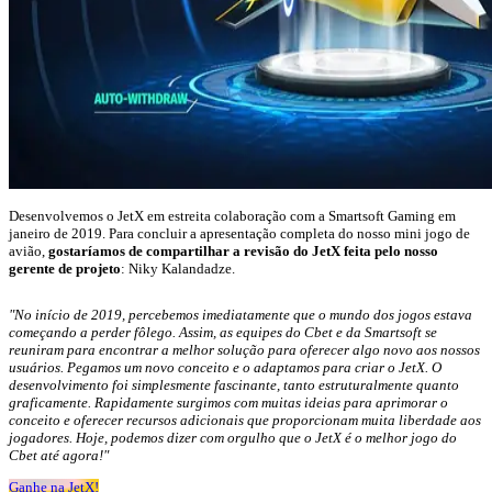
Desenvolvemos o JetX em estreita colaboração com a Smartsoft Gaming em
janeiro de 2019. Para concluir a apresentação completa do nosso mini jogo de
avião,
gostaríamos de compartilhar a revisão do JetX feita pelo nosso
gerente de projeto
: Niky Kalandadze.
"No início de 2019, percebemos imediatamente que o mundo dos jogos estava
começando a perder fôlego. Assim, as equipes do Cbet e da Smartsoft se
reuniram para encontrar a melhor solução para oferecer algo novo aos nossos
usuários. Pegamos um novo conceito e o adaptamos para criar o JetX. O
desenvolvimento foi simplesmente fascinante, tanto estruturalmente quanto
graficamente. Rapidamente surgimos com muitas ideias para aprimorar o
conceito e oferecer recursos adicionais que proporcionam muita liberdade aos
jogadores. Hoje, podemos dizer com orgulho que o JetX é o melhor jogo do
Cbet até agora!"
Ganhe na JetX!