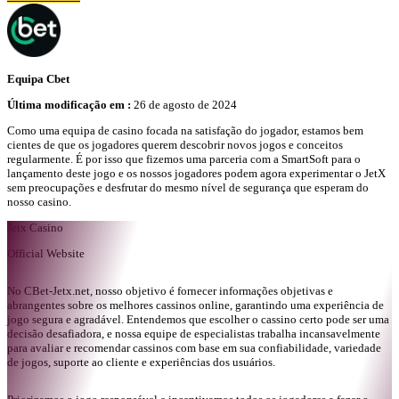
Equipa Cbet
Última modificação em
:
26 de agosto de 2024
Como uma equipa de casino focada na satisfação do jogador, estamos bem
cientes de que os jogadores querem descobrir novos jogos e conceitos
regularmente. É por isso que fizemos uma parceria com a SmartSoft para o
lançamento deste jogo e os nossos jogadores podem agora experimentar o JetX
sem preocupações e desfrutar do mesmo nível de segurança que esperam do
nosso casino.
Jetx Casino
Official Website
No CBet-Jetx.net, nosso objetivo é fornecer informações objetivas e
abrangentes sobre os melhores cassinos online, garantindo uma experiência de
jogo segura e agradável. Entendemos que escolher o cassino certo pode ser uma
decisão desafiadora, e nossa equipe de especialistas trabalha incansavelmente
para avaliar e recomendar cassinos com base em sua confiabilidade, variedade
de jogos, suporte ao cliente e experiências dos usuários.