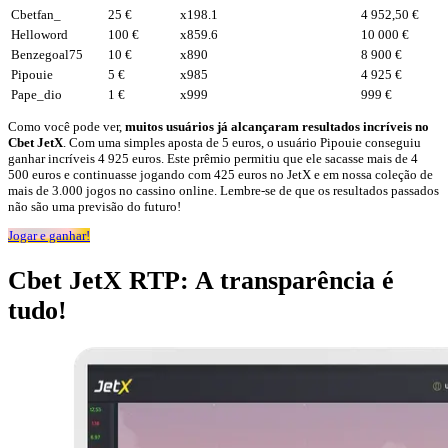
Cbetfan_
25 €
x198.1
4 952,50 €
Helloword
100 €
x859.6
10 000 €
Benzegoal75
10 €
x890
8 900 €
Pipouie
5 €
x985
4 925 €
Pape_dio
1 €
x999
999 €
Como você pode ver,
muitos usuários já alcançaram resultados incríveis no
Cbet JetX
. Com uma simples aposta de 5 euros, o usuário Pipouie conseguiu
ganhar incríveis 4 925 euros. Este prêmio permitiu que ele sacasse mais de 4
500 euros e continuasse jogando com 425 euros no JetX e em nossa coleção de
mais de 3.000 jogos no cassino online. Lembre-se de que os resultados passados
não são uma previsão do futuro!
Jogar e ganhar!
Cbet JetX RTP: A transparência é
tudo!